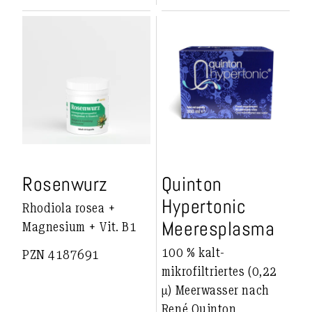
Rosenwurz
Quinton
Hypertonic
Rhodiola rosea +
Meeresplasma
Magnesium + Vit. B1
100 % kalt-
PZN 4187691
mikrofiltriertes (0,22
μ) Meerwasser nach
René Quinton