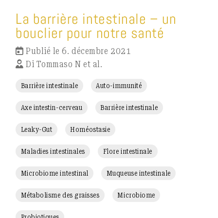
La barrière intestinale – un
bouclier pour notre santé
Publié le 6. décembre 2021
Di Tommaso N et al.
Barrière intestinale
Auto-immunité
Axe intestin-cerveau
Barrière intestinale
Leaky-Gut
Homéostasie
Maladies intestinales
Flore intestinale
Microbiome intestinal
Muqueuse intestinale
Métabolisme des graisses
Microbiome
Probiotiques