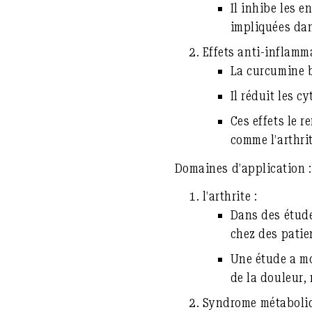
Il inhibe les 
impliquées dan
Effets anti-inflamma
La curcumine b
Il réduit les c
Ces effets le 
comme l’arthri
Domaines d’application :
l’arthrite :
Dans des étude
chez des patien
Une étude a mo
de la douleur,
Syndrome métaboliqu