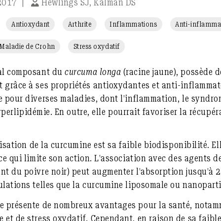
 2017
|
Hewlings SJ, Kalman DS
Antioxydant
Arthrite
Inflammations
Anti-inflamma
Maladie de Crohn
Stress oxydatif
pal composant du
curcuma longa
(racine jaune), possède
 grâce à ses propriétés antioxydantes et anti-inflammato
e pour diverses maladies, dont l’inflammation, le syndr
’hyperlipidémie. En outre, elle pourrait favoriser la récupé
ilisation de la curcumine est sa faible biodisponibilité. E
ce qui limite son action. L’association avec des agents de
nt du poivre noir) peut augmenter l’absorption jusqu’à 2 
ulations telles que la curcumine liposomale ou nanoparti
ne présente de nombreux avantages pour la santé, notam
 et de stress oxydatif. Cependant, en raison de sa faible