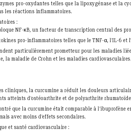
enzymes pro-oxydantes telles que la lipoxygénase et la c
s les réactions inflammatoires.
toires :
loque NF-κB, un facteur de transcription central des pr
ytokines pro-inflammatoires telles que le TNF-α, l’IL-6 et l
rendent particulièrement prometteur pour les maladies lié
te, la maladie de Crohn et les maladies cardiovasculaires
s cliniques, la curcumine a réduit les douleurs articulai
ts atteints d’ostéoarthrite et de polyarthrite rhumatoïde
ntré que la curcumine était comparable à l’ibuprofène 
 mais avec moins d’effets secondaires.
e et santé cardiovasculaire :