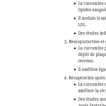
La curcumine am
lipides sangui
Il module le mé
LDL.
Des études ind
Neuroprotection et 
La curcumine pr
dépôt de plaqu
cerveau.
Il améliore ég
Récupération après 
La curcumine r
améliore la ré
Des études mon
après l’entraî