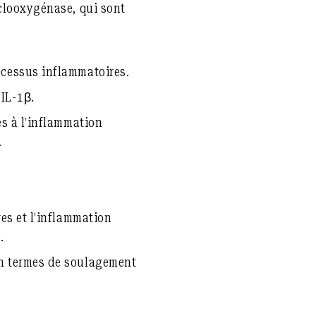
yclooxygénase, qui sont
ocessus inflammatoires.
’IL-1β.
es à l’inflammation
.
res et l’inflammation
.
en termes de soulagement