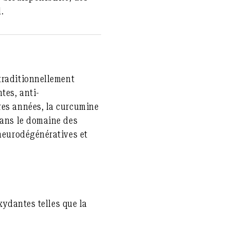
.
 traditionnellement
tes, anti-
res années, la curcumine
dans le domaine des
 neurodégénératives et
xydantes telles que la