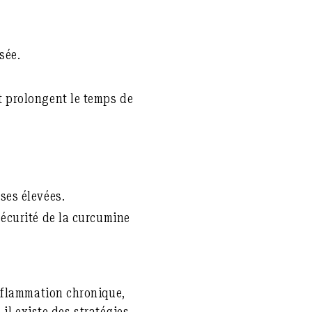
sée.
t prolongent le temps de
ses élevées.
sécurité de la curcumine
nflammation chronique,
il existe des stratégies