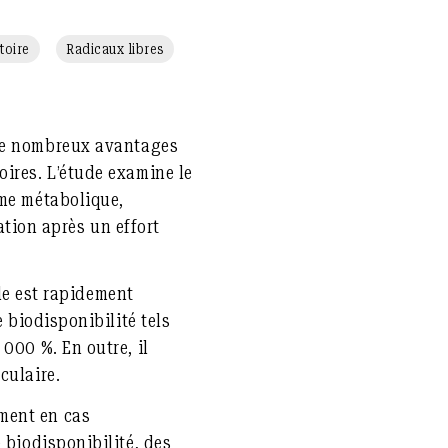
toire
Radicaux libres
 de nombreux avantages
ires. L’étude examine le
ome métabolique,
ration après un effort
lle est rapidement
 biodisponibilité tels
000 %. En outre, il
culaire.
ment en cas
 biodisponibilité, des