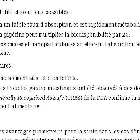
ilité et solutions possibles :
a un faible taux d’absorption et est rapidement métaboli
a pipérine peut multiplier la biodisponibilité par 20.
posomales et nanoparticulaires améliorent l’absorption e
isme.
ires :
néralement sûre et bien tolérée.
des troubles gastro-intestinaux ont été observés à des do
nerally Recognized As Safe
(GRAS) de la FDA confirme la 
ent alimentaire.
es avantages prometteurs pour la santé dans les cas d’i
maladies métaboliques. Malgré sa faible biodisponibilité, 