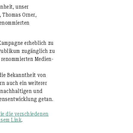
nheit, unser
, Thomas Orner,
renommierten
 Kampagne erheblich zu
Publikum zugänglich zu
m renommierten Medien-
die Bekanntheit von
rn auch ein weiterer
r nachhaltigen und
ensentwicklung getan.
e die verschiedenen
iesem Link
.