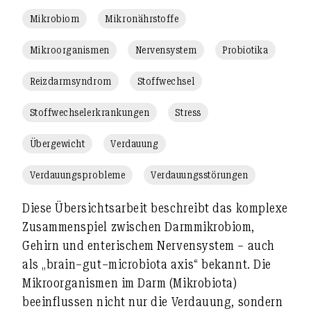
Mikrobiom
Mikronährstoffe
Mikroorganismen
Nervensystem
Probiotika
Reizdarmsyndrom
Stoffwechsel
Stoffwechselerkrankungen
Stress
Übergewicht
Verdauung
Verdauungsprobleme
Verdauungsstörungen
Diese Übersichtsarbeit beschreibt das komplexe
Zusammenspiel zwischen
Darmmikrobiom,
Gehirn und enterischem Nervensystem
– auch
als
„brain–gut–microbiota axis“
bekannt. Die
Mikroorganismen im Darm (Mikrobiota)
beeinflussen nicht nur die
Verdauung
, sondern