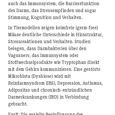
auch das
Immunsystem
, die
Barrierefunktion
des Darms
, das
Stressempfinden
und sogar
Stimmung, Kognition und Verhalten
.
In Tiermodellen zeigen keimfreie (germ-free)
Mäuse deutliche Unterschiede in Hirnstruktur,
Stressreaktionen und Verhalten. Studien
belegen, dass
Darmbakterien über den
Vagusnerv, das Immunsystem oder
Stoffwechselprodukte wie Tryptophan
direkt
mit dem Gehirn kommunizieren. Eine gestörte
Mikrobiota (Dysbiose) wird mit
Reizdarmsyndrom (IBS)
,
Depression
,
Autismus
,
Adipositas
und
chronisch-entzündlichen
Darmerkrankungen (IBD)
in Verbindung
gebracht.
Fazit:
Die gezielte Beeinflussung des