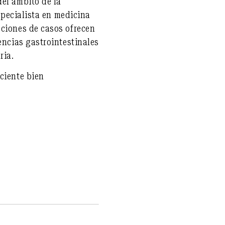
del ámbito de la
especialista en medicina
pciones de casos ofrecen
encias gastrointestinales
ria.
ciente bien