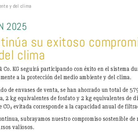
ente y del clima
EN 2025
tinúa su exitoso compromi
del clima
 Co. KG seguirá participando con éxito en el sistema d
mente a la protección del medio ambiente y del clima.
clado de envases de venta, se han ahorrado un total de
579
ia
,
2 kg equivalentes de fosfato
y
2 kg equivalentes de d
e CO₂ evitada corresponde a la capacidad anual de filtr
continua, subrayamos nuestro compromiso sostenible de r
rsos valiosos.