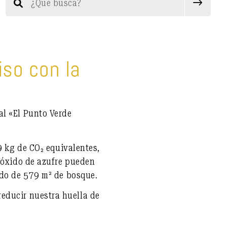
so con la
ual
«El Punto Verde
 kg de CO₂ equivalentes
,
ióxido de azufre
pueden
ado de
579 m² de bosque
.
educir nuestra huella de