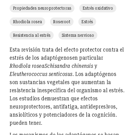
Propiedades neuroprotectoras
Estrés oxidativo
Rhodiola rosea
Roseroot
Estrés
Resistencia al estrés
Sistema nervioso
Esta revisión trata del efecto protector contra el
estrés de los
adaptógenos
en particular
Rhodiola rosea
Schisandra chinensis
y
Eleutherococcus senticosus
. Los adaptógenos
son sustancias vegetales
que
aumentan
la
resistencia inespecífica del organismo al estrés
.
Los estudios demuestran que
efectos
neuroprotectores, antifatiga, antidepresivos,
ansiolíticos y potenciadores de la cognición.
pueden tener.
Los mecanismos de los adaptógenos se basan