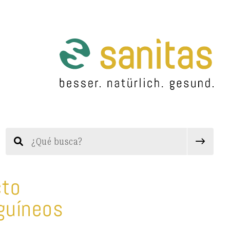
cto
nguíneos