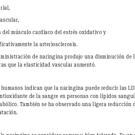
rial
,
vascular
,
s del músculo cardiaco del estrés oxidativo
y
ficativamente la arteriosclerosis
.
dministración de naringina produjo una disminución de l
tras que la elasticidad vascular aumentó.
en humanos indican que la naringina puede
reducir las LD
ntioxidante de la sangre
en personas con lípidos sanguí
abólico. También se ha observado una
ligera reducción d
atación
.