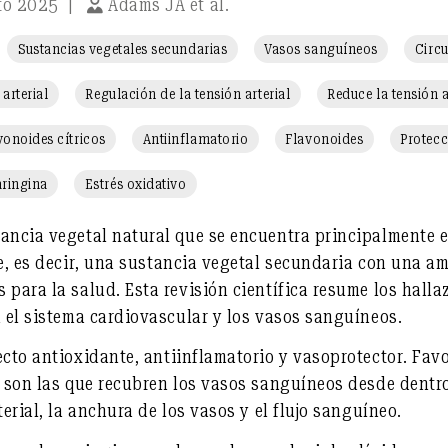
to 2025
|
Adams JA et al.
Sustancias vegetales secundarias
Vasos sanguíneos
Circ
arterial
Regulación de la tensión arterial
Reduce la tensión a
vonoides cítricos
Antiinflamatorio
Flavonoides
Protecc
ringina
Estrés oxidativo
tancia vegetal natural que se encuentra principalmente 
e
, es decir, una sustancia vegetal secundaria con una a
 para la salud. Esta revisión científica resume los halla
n el sistema cardiovascular y los vasos sanguíneos
.
ecto
antioxidante
,
antiinflamatorio
y
vasoprotector
. Fav
e son las que recubren los vasos sanguíneos desde dent
terial, la anchura de los vasos y el flujo sanguíneo.