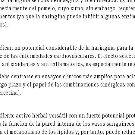
 la naringina se considera
segura y bien tolerada
. Es u
specialmente del pomelo, cuyo zumo, sin embargo, requie
mentos (ya que la naringina puede inhibir algunas enzi
os).
dican un potencial considerable de la naringina para la 
e de las enfermedades cardiovasculares. El
efecto select
antioxidantes y antiinflamatorios, es especialmente rel
debe centrarse en
ensayos clínicos más amplios
para acl
argo plazo y el papel de las combinaciones sinérgicas co
rcetina).
diente activo herbal versátil
con un fuerte potencial prot
 la función de la pared interna de los vasos sanguíneos
la el metabolismo de los lípidos y, por tanto, puede reduc