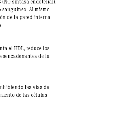
 (NO sintasa endotelial).
jo sanguíneo. Al mismo
ión de la pared interna
s.
nta el HDL, reduce los
 desencadenantes de la
inhibiendo las vías de
miento de las células