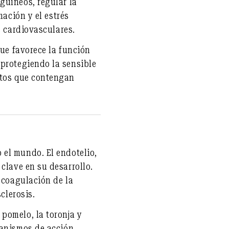
nguíneos
,
regular la
mación y el estrés
s cardiovasculares.
que favorece la función
 protegiendo la sensible
ntos que contengan
o el mundo. El
endotelio
,
clave en su desarrollo.
 coagulación de la
clerosis.
pomelo, la toronja y
anismos de acción