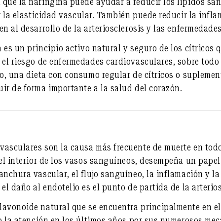
 que la naringina puede ayudar a
reducir los lípidos sa
 la elasticidad vascular
. También puede
reducir la infla
en al desarrollo de la arteriosclerosis y las enfermedade
es un principio activo natural y seguro de los cítricos 
 el riesgo de enfermedades cardiovasculares, sobre todo
to, una dieta con consumo regular de cítricos o supleme
ir de forma importante a la salud del corazón.
vasculares son la causa más frecuente de muerte en tod
del interior de los vasos sanguíneos, desempeña un papel 
anchura vascular, el flujo sanguíneo, la inflamación y la
el daño al endotelio es el punto de partida de la arterios
lavonoide natural que se encuentra principalmente en el 
do la atención en los últimos años por sus numerosos
mec