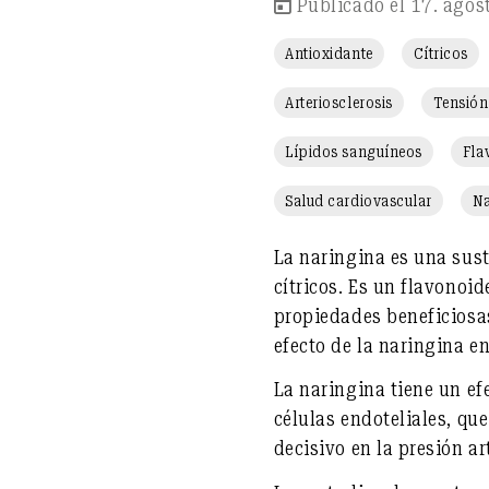
Publicado el 17. agos
Antioxidante
Cítricos
Arteriosclerosis
Tensión 
Lípidos sanguíneos
Fla
Salud cardiovascular
Na
La naringina es una sus
cítricos
. Es un
flavonoid
propiedades beneficiosas
efecto de la naringina e
La naringina tiene un ef
células endoteliales
, qu
decisivo en la presión ar