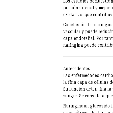
Los estudios demuestran
presión arterial
y
mejorar
oxidativo
, que contribuy
Conclusión:
La naringina 
vascular y puede reducir
capa endotelial. Por tan
naringina puede contribu
Antecedentes
Las enfermedades cardio
la fina capa de células 
Su función determina la 
sangre. Se considera que 
Naringina
un glucósido f
otros cítricos, ha llama