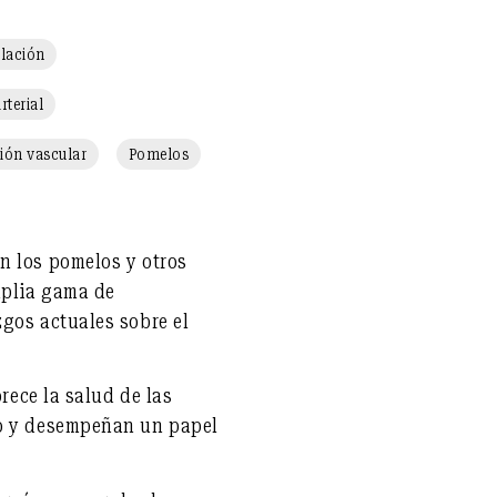
ulación
rterial
ión vascular
Pomelos
en
los pomelos
y otros
mplia gama de
zgos actuales sobre el
orece la
salud de las
ro y desempeñan un papel