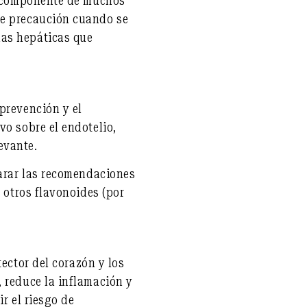
n componente de muchos
re precaución cuando se
mas hepáticas que
prevención y el
ivo sobre el endotelio
,
evante.
arar las recomendaciones
n otros flavonoides (por
ector del corazón y los
, reduce la inflamación y
ir el riesgo de