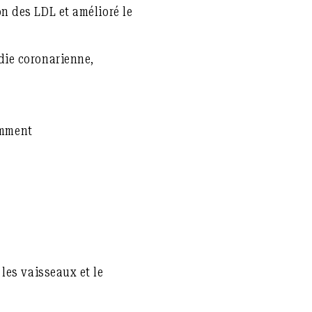
on des LDL et amélioré le
die coronarienne,
amment
 les vaisseaux et le