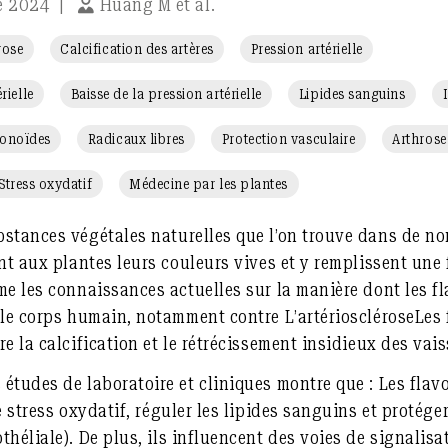
e 2024
|
Huang M et al.
rose
Calcification des artères
Pression artérielle
rielle
Baisse de la pression artérielle
Lipides sanguins
vonoïdes
Radicaux libres
Protection vasculaire
Arthrose
Stress oxydatif
Médecine par les plantes
stances végétales naturelles que l’on trouve dans de no
nt aux plantes leurs couleurs vives et y remplissent une 
me les connaissances actuelles sur la manière dont les 
s le corps humain, notamment contre
L’artériosclérose
Les 
re la calcification et le rétrécissement insidieux des va
études de laboratoire et cliniques montre que : Les fla
e stress oxydatif
,
réguler
les
lipides sanguins
et protége
théliale)
. De plus, ils influencent des voies de signalis