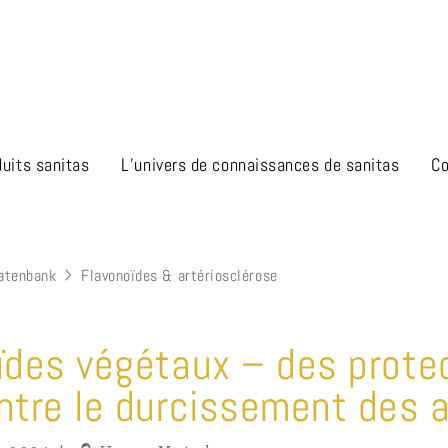
duits sanitas
L’univers de connaissances de sanitas
Co
atenbank
Flavonoïdes & artériosclérose
ïdes végétaux – des prote
ntre le durcissement des 