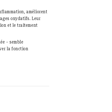
’inflammation, améliorent
mages oxydatifs. Leur
on et le traitement
lée – semble
ver la fonction