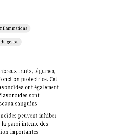
Inflammations
 du genou
mbreux fruits, légumes,
fonction protectrice. Cet
flavonoïdes ont également
flavonoïdes sont
isseaux sanguins.
vonoïdes peuvent
inhiber
r la
paroi interne des
ation importantes