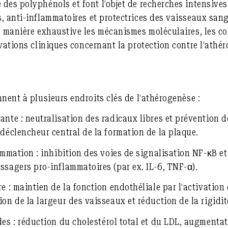
des polyphénols et font l’objet de recherches intensives
, anti-inflammatoires et protectrices des vaisseaux san
e manière exhaustive les
mécanismes moléculaires
, les
co
vations cliniques
concernant la protection contre l’athér
nent à plusieurs endroits clés de l’athérogenèse :
ante :
neutralisation des radicaux libres et prévention d
 déclencheur central de la formation de la plaque.
ammation :
inhibition des voies de signalisation NF-κB e
ssagers pro-inflammatoires (par ex. IL-6, TNF-α).
e :
maintien de la fonction endothéliale par l’activation 
ion de la largeur des vaisseaux et réduction de la rigidi
es :
réduction du cholestérol total et du LDL, augmenta