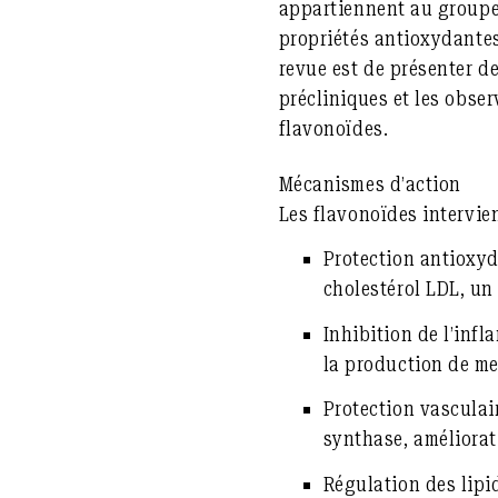
appartiennent au groupe 
propriétés
antioxydantes
revue est de présenter d
précliniques
et
les obser
flavonoïdes.
Mécanismes d’action
Les flavonoïdes intervien
Protection antioxyd
cholestérol LDL, un
Inhibition de l’infl
la production de me
Protection vasculair
synthase, améliorat
Régulation des lipid