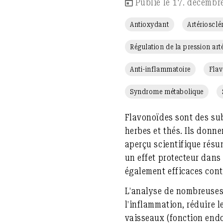
Publié le 17. décembr
Antioxydant
Artériosclé
Régulation de la pression arté
Anti-inflammatoire
Fla
Syndrome métabolique
Flavonoïdes
sont des sub
herbes et thés. Ils donne
aperçu scientifique résu
un effet protecteur dan
également efficaces cont
L’analyse de nombreuses 
l’inflammation
,
réduire l
vaisseaux (fonction endo